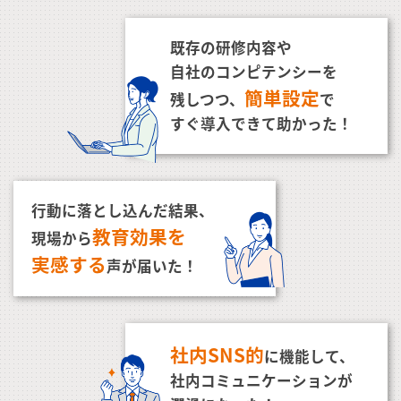
既存の研修内容や
自社のコンピテンシーを
簡単設定
残しつつ、
で
すぐ導入できて助かった！
行動に落とし込んだ結果、
教育効果を
現場から
実感する
声が届いた！
社内SNS的
に機能して、
社内コミュニケーションが