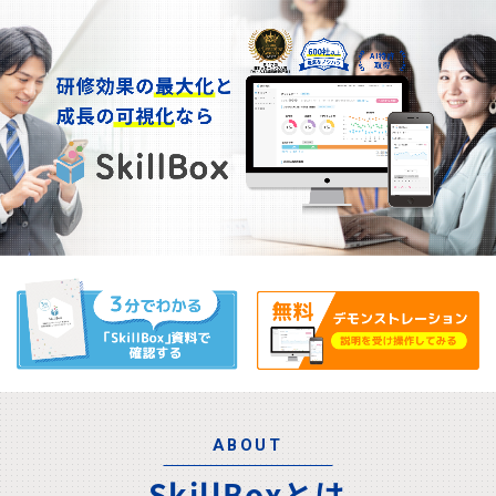
ABOUT
SkillBoxとは