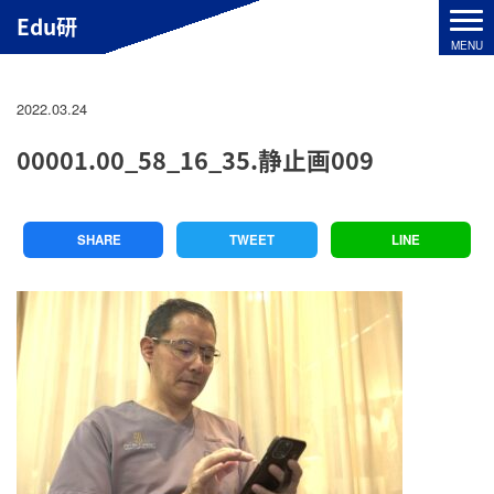
Edu研
2022.03.24
00001.00_58_16_35.静止画009
SHARE
TWEET
LINE