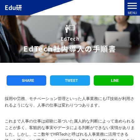
Edu研
EdTech
EdTech社内導入の手順書
SHARE
TWEET
LINE
採用や労務、モチベーション管理といった人事業務にもIT技術が利用さ
れるようになり、人事の仕事は変わりつつあります。
これまで人事の仕事は経験に基づいた属人的な判断によって進められる
ことが多く、客観的な事実やデータによる判断ができない実情がありま
した。しかし、ここ数年でHRTechと呼ばれる人事業務に活用できる