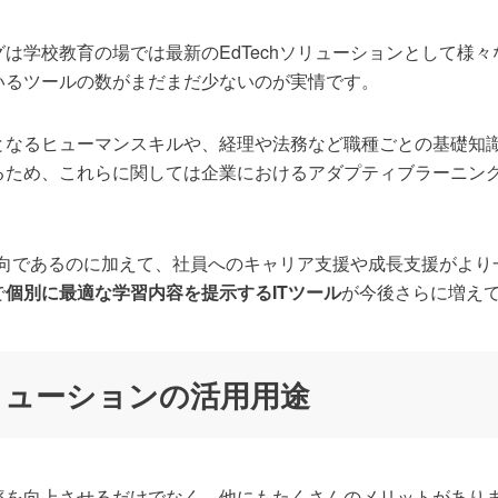
は学校教育の場では最新のEdTechソリューションとして様
いるツールの数がまだまだ少ないのが実情です。
となるヒューマンスキルや、経理や法務など職種ごとの基礎知
るため、これらに関しては企業におけるアダプティブラーニン
の傾向であるのに加えて、社員へのキャリア支援や成長支援がよ
で
個別に最適な学習内容を提示するITツール
が今後さらに増え
ソリューションの活用用途
率を向上させるだけでなく、他にもたくさんのメリットがあり