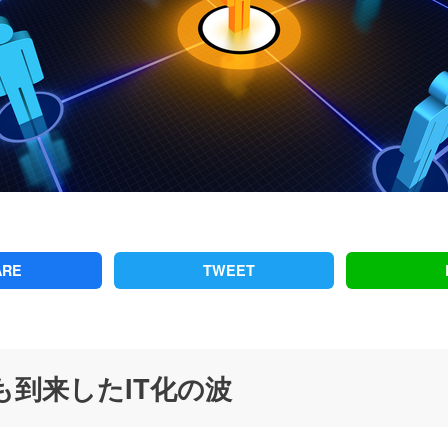
ARE
TWEET
も到来したIT化の波