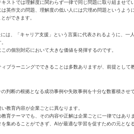
テキストでは理解度に関わらず一律で同じ問題に取り組ませて
には英作文の問題、理解度の低い人には穴埋め問題というよう
ことができます。
背景には、「キャリア支援」という言葉に代表されるように、一
す。
にこの個別対応において大きな価値を発揮するのです。
ティブラーニングでできることは多数ありますが、前提として
、その判断の根拠となる成功事例や失敗事例を十分な数蓄積させ
違い教育内容が企業ごとに異なります。
の教育テーマでも、その内容や正解は企業ごとに一律ではあり
タを集めることができず、AIが最適な学習を促すための元とな