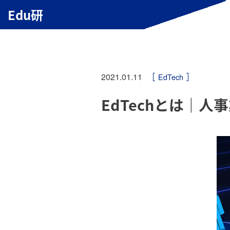
Edu研
2021.01.11
EdTech
EdTechとは｜