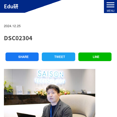
Edu研
2024.12.25
DSC02304
SHARE
TWEET
LINE