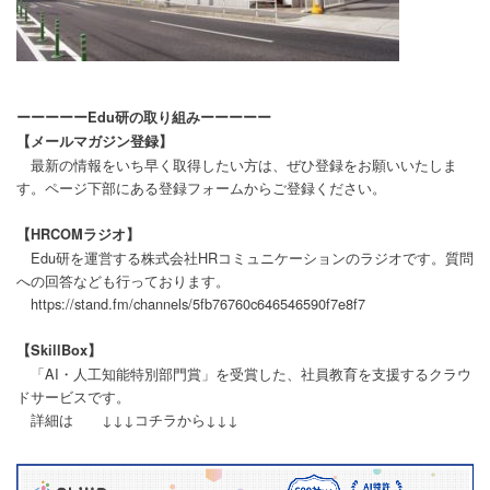
ーーーーーEdu研の取り組みーーーーー
【メールマガジン登録】
最新の情報をいち早く取得したい方は、ぜひ登録をお願いいたしま
す。ページ下部にある登録フォームからご登録ください。
【HRCOMラジオ】
Edu研を運営する株式会社HRコミュニケーションのラジオです。質問
への回答なども行っております。
https://stand.fm/channels/5fb76760c646546590f7e8f7
【SkillBox】
「AI・人工知能特別部門賞」を受賞した、社員教育を支援するクラウ
ドサービスです。
詳細は ↓↓↓コチラから↓↓↓