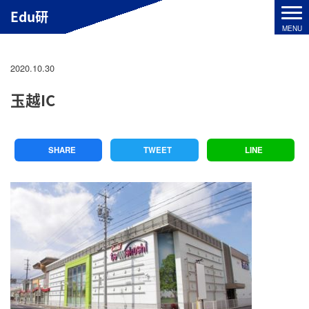
Edu研
2020.10.30
玉越IC
SHARE
TWEET
LINE