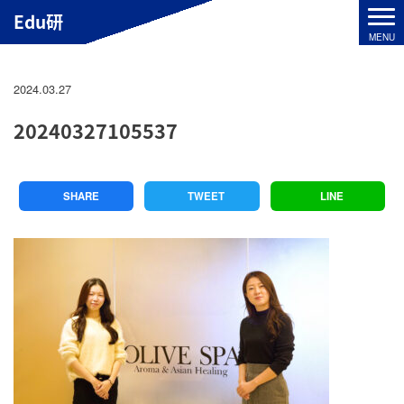
Edu研
2024.03.27
20240327105537
SHARE
TWEET
LINE