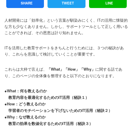
SHARE
TWEET
LINE
人材開発には「効率化」という言葉が馴染みにくく、ITの活用に懐疑的
な方も少なくありません。しかし、サポートツールとして正しく用いる
ことができれば、その恩恵は計り知れません。
ITを活用した教育サポートをきちんと行うためには、３つの秘訣があ
り、これらを意識して検討していくことが重要です。
これらは大枠で言えば、
に関する話であ
「What」「How」「Why」
り、このページの全体像を整理すると以下のとおりになります。
●What：何を教えるのか
教育内容を最適化するためのIT活用（秘訣１）
●How：どう教えるのか
学習者のモチベーションを下げないためのIT活用（秘訣２）
●Why：なぜ教えるのか
教育の効果を数値化するためのIT活用（秘訣３）