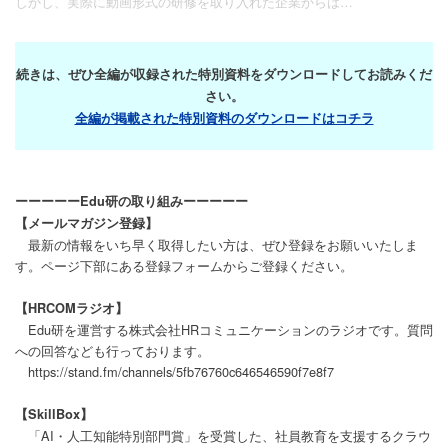
しかし、実際に動画形式の研修を取り入れた企業からは…
続きは、ぜひ全編が収録された特別資料をダウンロードしてお読みくだ
さい。
全編が掲載された特別資料のダウンロードはコチラ
ーーーーーEdu研の取り組みーーーーー
【メールマガジン登録】
最新の情報をいち早く取得したい方は、ぜひ登録をお願いいたしま
す。ページ下部にある登録フォームからご登録ください。
【HRCOMラジオ】
Edu研を運営する株式会社HRコミュニケーションのラジオです。質問
への回答なども行っております。
https://stand.fm/channels/5fb76760c646546590f7e8f7
【SkillBox】
「AI・人工知能特別部門賞」を受賞した、社員教育を支援するクラウ